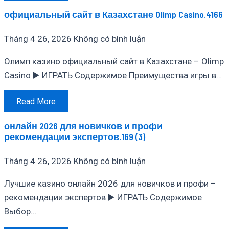
официальный сайт в Казахстане Olimp Casino.4166
Tháng 4 26, 2026
Không có bình luận
Олимп казино официальный сайт в Казахстане – Olimp
Casino ▶️ ИГРАТЬ Содержимое Преимущества игры в…
Read More
онлайн 2026 для новичков и профи
рекомендации экспертов.169 (3)
Tháng 4 26, 2026
Không có bình luận
Лучшие казино онлайн 2026 для новичков и профи –
рекомендации экспертов ▶️ ИГРАТЬ Содержимое
Выбор…