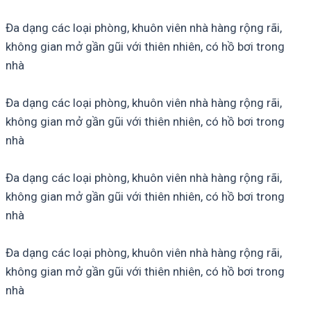
Đa dạng các loại phòng, khuôn viên nhà hàng rộng rãi,
không gian mở gần gũi với thiên nhiên, có hồ bơi trong
nhà
Đa dạng các loại phòng, khuôn viên nhà hàng rộng rãi,
không gian mở gần gũi với thiên nhiên, có hồ bơi trong
nhà
Đa dạng các loại phòng, khuôn viên nhà hàng rộng rãi,
không gian mở gần gũi với thiên nhiên, có hồ bơi trong
nhà
Đa dạng các loại phòng, khuôn viên nhà hàng rộng rãi,
không gian mở gần gũi với thiên nhiên, có hồ bơi trong
nhà