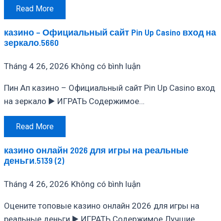
Read More
казино – Официальный сайт Pin Up Casino вход на
зеркало.5660
Tháng 4 26, 2026
Không có bình luận
Пин Ап казино – Официальный сайт Pin Up Casino вход
на зеркало ▶️ ИГРАТЬ Содержимое…
Read More
казино онлайн 2026 для игры на реальные
деньги.5139 (2)
Tháng 4 26, 2026
Không có bình luận
Оцените топовые казино онлайн 2026 для игры на
реальные деньги ▶️ ИГРАТЬ Содержимое Лучшие